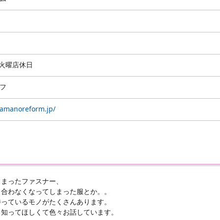
0 ※火曜店休日
フ
amanoreform.jp/
しまったファスナー、
し合わなくなってしまった服とか。。
待っているモノがたくさんあります。
、知ってほしくて色々お話しています。