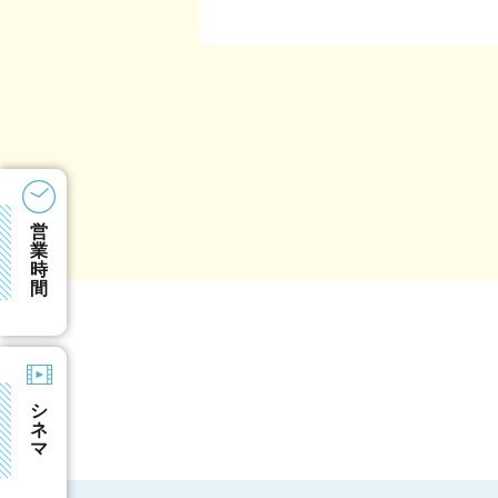
営
業
時
間
シ
ネ
マ