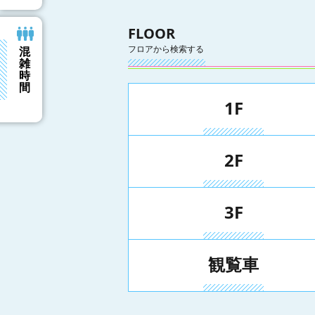
FLOOR
フロアから検索する
混
雑
ます
時
間
1F
2F
3F
観覧車