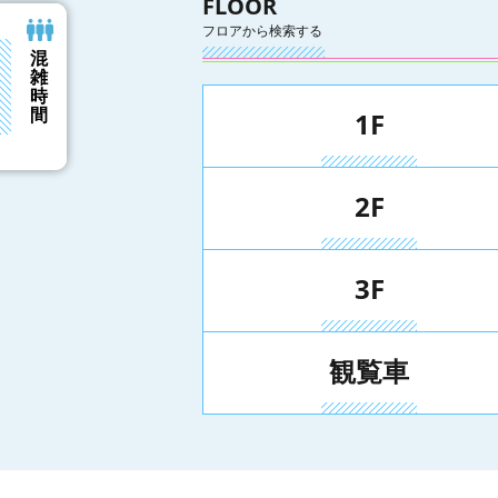
FLOOR
フロアから検索する
混
雑
ます
時
間
1F
2F
3F
観覧車