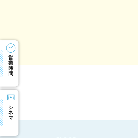
営
業
時
間
シ
ネ
マ